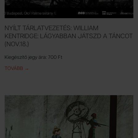
NYÍLT TÁRLATVEZETÉS: WILLIAM
KENTRIDGE: LÁGYABBAN JÁTSZD A TÁNCOT
(NOV.18.)
Kiegészítő jegy ára: 700 Ft
TOVÁBB
IDE: NYÍLT TÁRLATVEZETÉS: WILLIAM KENTRIDGE: 
→