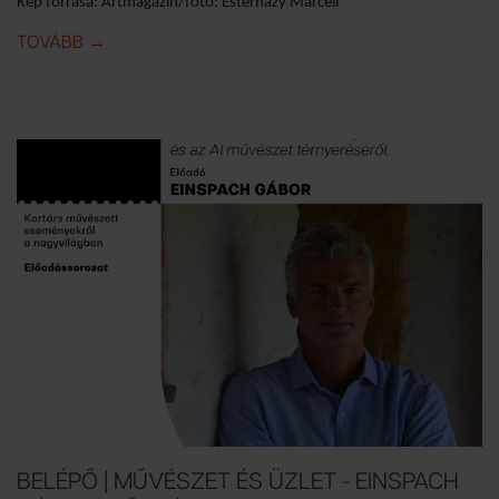
Kép forrása: Artmagazin/fotó: Esterházy Marcell
TOVÁBB
IDE: BELÉPŐ I KASSELI DOCUMENTA ÉS AZ OFF-BI
→
BELÉPŐ | MŰVÉSZET ÉS ÜZLET - EINSPACH