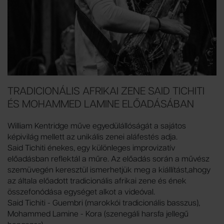
TRADICIONÁLIS AFRIKAI ZENE SAID TICHITI
ÉS MOHAMMED LAMINE ELŐADÁSÁBAN
William Kentridge műve egyedülállóságát a sajátos
képivilág mellett az unikális zenei aláfestés adja.
Said Tichiti énekes, egy különleges improvizatív
előadásban reflektál a műre. Az előadás során a művész
szemüvegén keresztül ismerhetjük meg a kiállítást,ahogy
az általa előadott tradicionális afrikai zene és ének
összefonódása egységet alkot a videóval.
Said Tichiti - Guembri (marokkói tradicionális basszus),
Mohammed Lamine - Kora (szenegáli harsfa jellegű