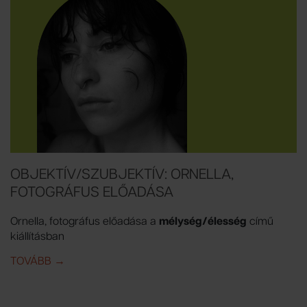
OBJEKTÍV/SZUBJEKTÍV: ORNELLA,
FOTOGRÁFUS ELŐADÁSA
Ornella, fotográfus előadása a
mélység/élesség
című
kiállításban
TOVÁBB
IDE: OBJEKTÍV/SZUBJEKTÍV: ORNELLA, FOTOGRÁF
→