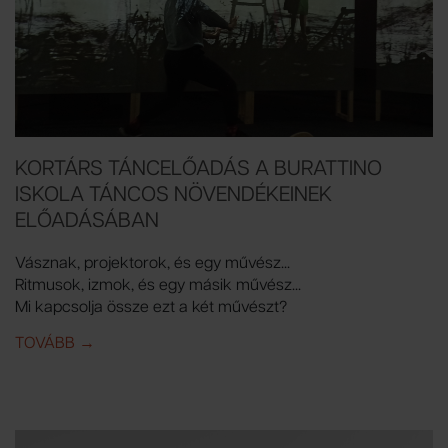
KORTÁRS TÁNCELŐADÁS A BURATTINO
ISKOLA TÁNCOS NÖVENDÉKEINEK
ELŐADÁSÁBAN
Vásznak, projektorok, és egy művész...
Ritmusok, izmok, és egy másik művész...
Mi kapcsolja össze ezt a két művészt?
TOVÁBB
IDE: KORTÁRS TÁNCELŐADÁS A BURATTINO ISKO
→