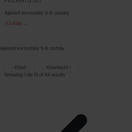
PILLANTS BE!
Ajánlott korosztály: 5-8. osztály
TOVÁBB
IDE: PILLANTS BE!
→
Ajánlott korosztály: 5-8. osztály
« Előző
Következő »
Showing
1
ide
15
of
44
results