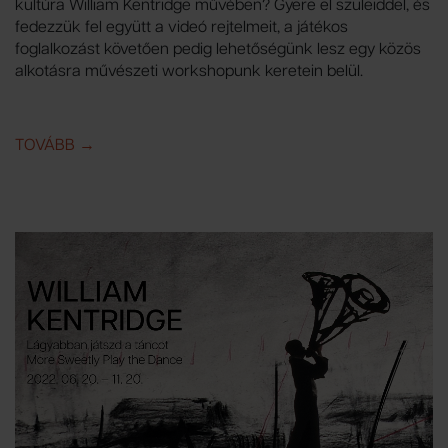
kultúra William Kentridge művében? Gyere el szüleiddel, és
fedezzük fel együtt a videó rejtelmeit, a játékos
foglalkozást követően pedig lehetőségünk lesz egy közös
alkotásra művészeti workshopunk keretein belül.
TOVÁBB
IDE: AZ ÁRNYVADÁSZAT AFRIKÁBAN – JÁTÉKOS F
→