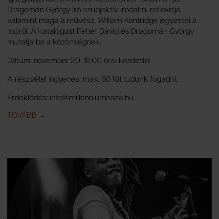
Dragomán György író szubjektív irodalmi reflexiója,
valamint maga a művész, William Kentridge jegyzetei a
műről. A katalógust Fehér Dávid és Dragomán György
mutatja be a közönségnek.
Dátum: november 20. 18:00 órai kezdettel
A részvétel ingyenes, max. 60 főt tudunk fogadni.
Érdeklődés: info@millenniumhaza.hu
TOVÁBB
IDE: WILLIAM KENTRIDGE KIÁLLÍTÁS KATALÓGUS B
→