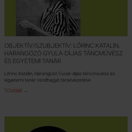
OBJEKTÍV/SZUBJEKTÍV: LŐRINC KATALIN,
HARANGOZÓ GYULA-DÍJAS TÁNCMŰVÉSZ
ÉS EGYETEMI TANÁR
Lőrinc Katalin, Harangozó Gyula-díjas táncművész és
egyetemi tanár rendhagyó tárlatvezetése
TOVÁBB
IDE: OBJEKTÍV/SZUBJEKTÍV: LŐRINC KATALIN, H
→