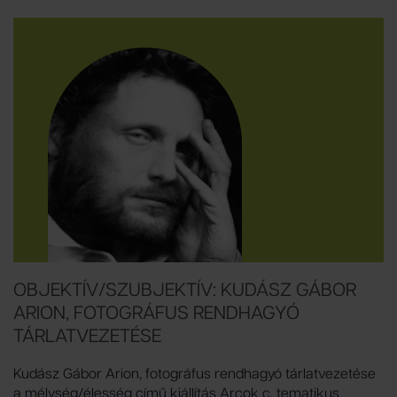
OBJEKTÍV/SZUBJEKTÍV: KUDÁSZ GÁBOR
ARION, FOTOGRÁFUS RENDHAGYÓ
TÁRLATVEZETÉSE
Kudász Gábor Arion, fotográfus rendhagyó tárlatvezetése
a mélység/élesség című kiállítás Arcok c. tematikus