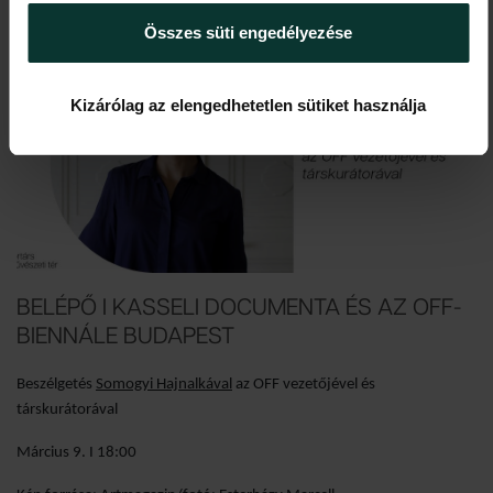
funkciók biztosításához, valamint weboldalforgalmunk
Összes süti engedélyezése
elemzéséhez. A sütikről szóló sütitájékoztatónkat az
Süti
Tájékoztató
tartalmazza.
Kizárólag az elengedhetetlen sütiket használja
BELÉPŐ I KASSELI DOCUMENTA ÉS AZ OFF-
BIENNÁLE BUDAPEST
Beszélgetés
Somogyi Hajnalkával
az OFF vezetőjével és
társkurátorával
Március 9. I 18:00