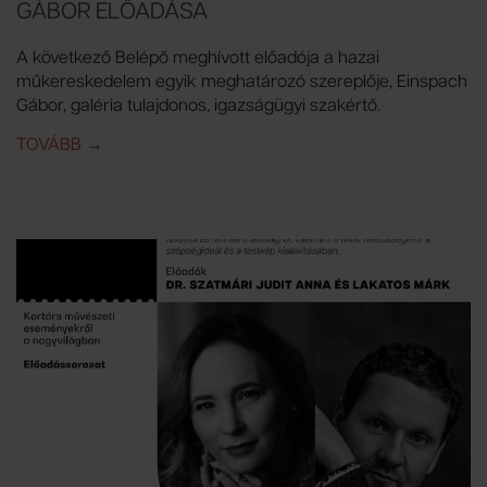
GÁBOR ELŐADÁSA
A következő Belépő meghívott előadója a hazai
műkereskedelem egyik meghatározó szereplője, Einspach
Gábor, galéria tulajdonos, igazságügyi szakértő.
TOVÁBB
IDE: BELÉPŐ | MŰVÉSZET ÉS ÜZLET - EINSPACH G
→