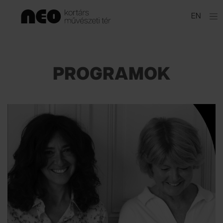
Ugrás
EN
a
tartalomhoz
PROGRAMOK