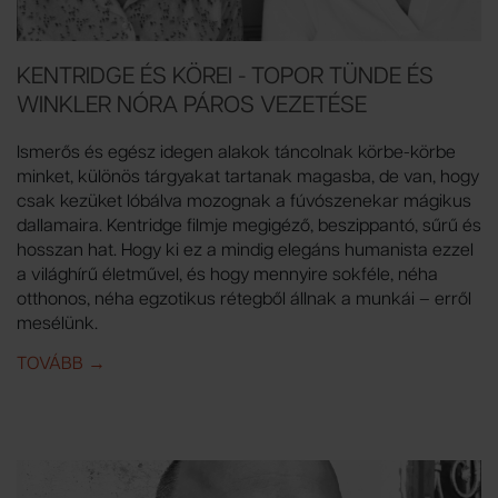
KENTRIDGE ÉS KÖREI - TOPOR TÜNDE ÉS
WINKLER NÓRA PÁROS VEZETÉSE
Ismerős és egész idegen alakok táncolnak körbe-körbe
minket, különös tárgyakat tartanak magasba, de van, hogy
csak kezüket lóbálva mozognak a fúvószenekar mágikus
dallamaira. Kentridge filmje megigéző, beszippantó, sűrű és
hosszan hat. Hogy ki ez a mindig elegáns humanista ezzel
a világhírű életművel, és hogy mennyire sokféle, néha
otthonos, néha egzotikus rétegből állnak a munkái – erről
mesélünk.
TOVÁBB
IDE: KENTRIDGE ÉS KÖREI - TOPOR TÜNDE ÉS WIN
→