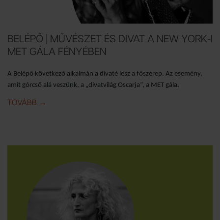
BELÉPŐ | MŰVÉSZET ÉS DIVAT A NEW YORK-I
MET GÁLA FÉNYÉBEN
A Belépő következő alkalmán a divaté lesz a főszerep. Az esemény,
amit górcső alá veszünk, a „divatvilág Oscarja”, a MET gála.
TOVÁBB
IDE: BELÉPŐ | MŰVÉSZET ÉS DIVAT A NEW YORK-I
→