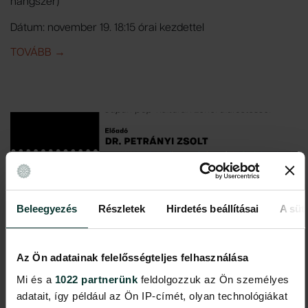
hangszer)
Dátum: november 19. 18:15 órai kezdettel
TOVÁBB
IDE: TRADICIONÁLIS AFRIKAI ZENE SAID TICHITI
→
Beleegyezés
Részletek
Hirdetés beállításai
A süti
Az Ön adatainak felelősségteljes felhasználása
Mi és a
1022 partnerünk
feldolgozzuk az Ön személyes
adatait, így például az Ön IP-címét, olyan technológiákat