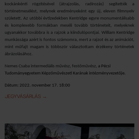
kockánkénti rögzítésével (átrajzolás, radírozás) segítették a
történetmesélést, melynek eredményeként egy új, eleven filmnyelv
született. Az utóbbi évtizedekben Kentridge egyre monumentálisabb
és komplexebb formákban meséli tovább történeteit, melyeknek
ugyanakkor továbbra is a rajzok a kiindulópontjai. William Kentridge
munkássága azért is fontos számomra, mert a rajzot és az animációt,
mint műfajt magam is többször választottam érzékeny történetek
ábrázolásához.
Nemes Csaba intermediális művész, festőművész,
a Pécsi
Tudományegyetem Képzőművészeti Karának intézményvezetője.
Dátum: 2022. november 17. 18:00
KENTRIDGE RENDHAGYÓ TÁRLATVEZETÉS - NEMES CSABA 
JEGYVÁSÁRLÁS
→