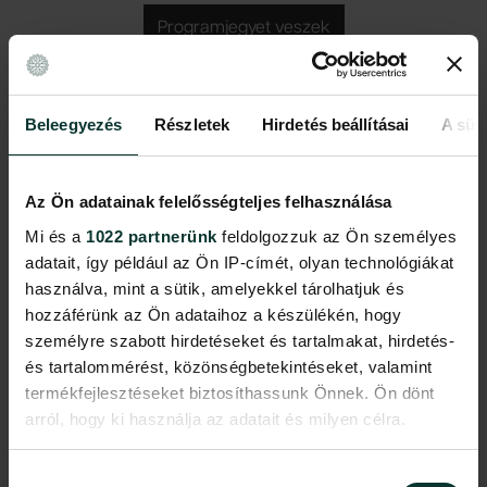
Programjegyet veszek
Beleegyezés
Részletek
Hirdetés beállításai
A süti
TÉMÁK
Becsap a szemed?!
Az Ön adatainak felelősségteljes felhasználása
Láttál már eltűnő pöttyöket vagy táncoló mintákat? Itt most minden
Mi és a
1022 partnerünk
feldolgozzuk az Ön személyes
megtörténhet! Kiderítjük, hogyan ver át minket a szemünk, és
adatait, így például az Ön IP-címét, olyan technológiákat
hogyan lesz egy lapos képből domború vagy épp lyukas forma. Az
használva, mint a sütik, amelyekkel tárolhatjuk és
illúzió nagymestere, Vasarely nyomában járunk, és más művészek
hozzáférünk az Ön adataihoz a készülékén, hogy
alkotásait is megnézzük, hogyan állítják kihívás elé a szemünket
személyre szabott hirdetéseket és tartalmakat, hirdetés-
vagy az agyunkat. Mozgással, játékkal és furcsa képekkel próbára
és tartalommérést, közönségbetekintéseket, valamint
tesszük az érzékelésünket. Vajon elhiszed, amit látsz?
termékfejlesztéseket biztosíthassunk Önnek. Ön dönt
arról, hogy ki használja az adatait és milyen célra.
Időpontok: 2026. 07. 01. és 2026. 08. 12.
Ha engedélyezi, a következőt is meg szeretnénk tenni:
Hozzájárulás