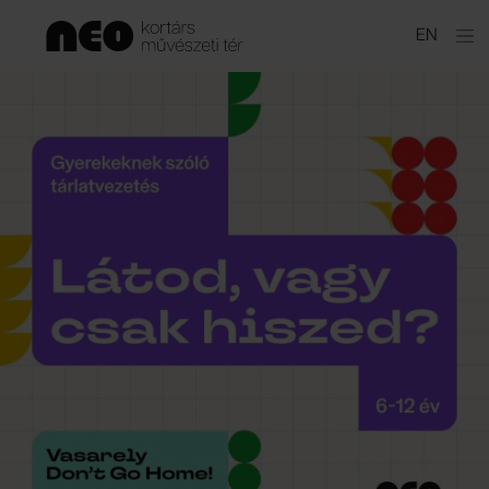
Ugrás
EN
a
tartalomhoz