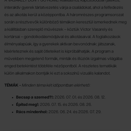
A VASARELY DON’T GO HOME! kiállításhoz kapcsolódóan játékos,
interaktív gyerek tárlatvezetés várja a családokat, ahol a felfedezés
és az alkotás kerül a középpontba. A háromrészes programsorozat
során a résztvevők különböző témákon keresztül ismerkednek meg
a kiállításban szereplő művészek – köztük Victor Vasarely és
kortársai – gondolkodásmódjával és alkotásaival. A foglalkozások
élményalapúak, így a gyerekek aktívan bevonódnak: játszanak,
kísérleteznek és saját ötleteiket is kipróbálhatják. A program a
művekben megjelenő formák, minták és illúziók izgalmas világába
enged betekintést többféle nézőpontból. A részletes tematikák
külön alkalmakon bontják ki ezt a sokszínű vizuális kalandot.
TÉMÁK -
Minden téma két időpontban elérhető:
Becsap a szemed?!:
2026. 07. 01. és 2026. 08. 12.
Építsd meg!:
2026. 07. 15. és 2026. 08. 26.
Rács mindenhol:
2026. 06. 24. és 2026. 07. 29.