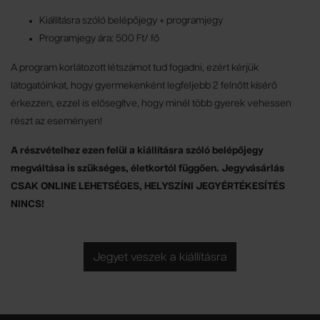
Kiállításra szóló belépőjegy + programjegy
Programjegy ára: 500 Ft/ fő
A program korlátozott létszámot tud fogadni, ezért kérjük
látogatóinkat, hogy gyermekenként legfeljebb 2 felnőtt kísérő
érkezzen, ezzel is elősegítve, hogy minél több gyerek vehessen
részt az eseményen!
A részvételhez ezen felül a kiállításra szóló belépőjegy
megváltása is szükséges, életkortól függően. Jegyvásárlás
CSAK ONLINE LEHETSÉGES, HELYSZÍNI JEGYÉRTÉKESÍTÉS
NINCS!
Jegyet veszek a kiállításra