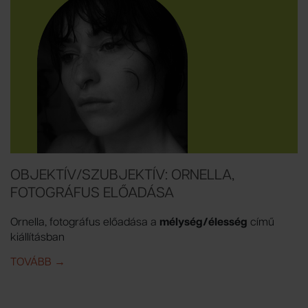
OBJEKTÍV/SZUBJEKTÍV: ORNELLA,
FOTOGRÁFUS ELŐADÁSA
Ornella, fotográfus előadása a
mélység/élesség
című
kiállításban
TOVÁBB
IDE: OBJEKTÍV/SZUBJEKTÍV: ORNELLA, FOTOGRÁF
→