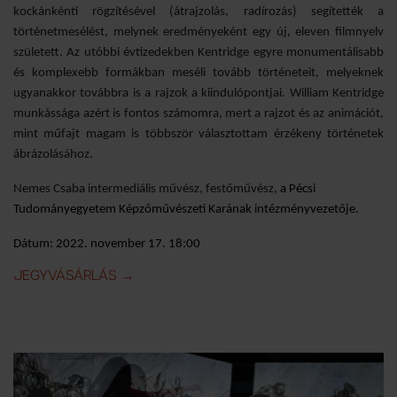
kockánkénti rögzítésével (átrajzolás, radírozás) segítették a
történetmesélést, melynek eredményeként egy új, eleven filmnyelv
született. Az utóbbi évtizedekben Kentridge egyre monumentálisabb
és komplexebb formákban meséli tovább történeteit, melyeknek
ugyanakkor továbbra is a rajzok a kiindulópontjai. William Kentridge
munkássága azért is fontos számomra, mert a rajzot és az animációt,
mint műfajt magam is többször választottam érzékeny történetek
ábrázolásához.
Nemes Csaba intermediális művész, festőművész,
a Pécsi
Tudományegyetem Képzőművészeti Karának intézményvezetője.
Dátum: 2022. november 17. 18:00
KENTRIDGE RENDHAGYÓ TÁRLATVEZETÉS - NEMES CSABA 
JEGYVÁSÁRLÁS
→