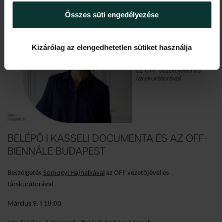
funkciók biztosításához, valamint weboldalforgalmunk
Összes süti engedélyezése
elemzéséhez. A sütikről szóló sütitájékoztatónkat az
Süti
Tájékoztató
tartalmazza.
Kizárólag az elengedhetetlen sütiket használja
BELÉPŐ I KASSELI DOCUMENTA ÉS AZ OFF-
BIENNÁLE BUDAPEST
Beszélgetés
Somogyi Hajnalkával
az OFF vezetőjével és
társkurátorával
Március 9. I 18:00