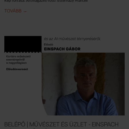
Kép forrása: Artmagazin/fotó: Esterházy Marcell
TOVÁBB
IDE: BELÉPŐ I KASSELI DOCUMENTA ÉS AZ OFF-BI
→
BELÉPŐ | MŰVÉSZET ÉS ÜZLET - EINSPACH