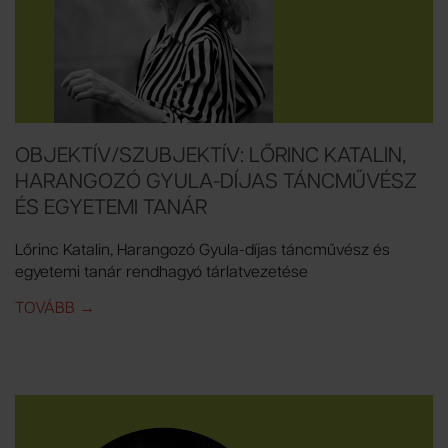
OBJEKTÍV/SZUBJEKTÍV: LŐRINC KATALIN,
HARANGOZÓ GYULA-DÍJAS TÁNCMŰVÉSZ
ÉS EGYETEMI TANÁR
Lőrinc Katalin, Harangozó Gyula-díjas táncművész és
egyetemi tanár rendhagyó tárlatvezetése
TOVÁBB
IDE: OBJEKTÍV/SZUBJEKTÍV: LŐRINC KATALIN, H
→