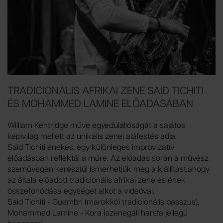
TRADICIONÁLIS AFRIKAI ZENE SAID TICHITI
ÉS MOHAMMED LAMINE ELŐADÁSÁBAN
William Kentridge műve egyedülállóságát a sajátos
képivilág mellett az unikális zenei aláfestés adja.
Said Tichiti énekes, egy különleges improvizatív
előadásban reflektál a műre. Az előadás során a művész
szemüvegén keresztül ismerhetjük meg a kiállítást,ahogy
az általa előadott tradicionális afrikai zene és ének
összefonódása egységet alkot a videóval.
Said Tichiti - Guembri (marokkói tradicionális basszus),
Mohammed Lamine - Kora (szenegáli harsfa jellegű