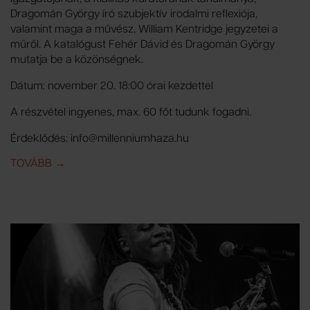
Dragomán György író szubjektív irodalmi reflexiója,
valamint maga a művész, William Kentridge jegyzetei a
műről. A katalógust Fehér Dávid és Dragomán György
mutatja be a közönségnek.
Dátum: november 20. 18:00 órai kezdettel
A részvétel ingyenes, max. 60 főt tudunk fogadni.
Érdeklődés: info@millenniumhaza.hu
TOVÁBB
IDE: WILLIAM KENTRIDGE KIÁLLÍTÁS KATALÓGUS B
→