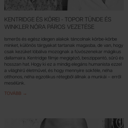
KENTRIDGE ÉS KÖREI - TOPOR TÜNDE ÉS
WINKLER NÓRA PÁROS VEZETÉSE
Ismerős és egész idegen alakok táncolnak körbe-körbe
minket, különös tárgyakat tartanak magasba, de van, hogy
csak kezüket lóbálva mozognak a fúvószenekar mágikus
dallamaira. Kentridge filmje megigéző, beszippantó, sűrű és
hosszan hat. Hogy ki ez a mindig elegáns humanista ezzel
a világhírű életművel, és hogy mennyire sokféle, néha
otthonos, néha egzotikus rétegből állnak a munkái – erről
mesélünk.
TOVÁBB
IDE: KENTRIDGE ÉS KÖREI - TOPOR TÜNDE ÉS WIN
→