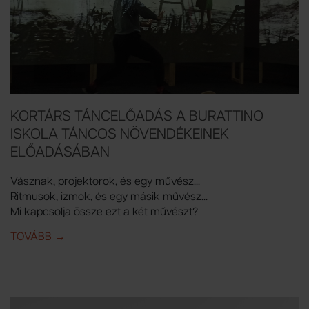
KORTÁRS TÁNCELŐADÁS A BURATTINO
ISKOLA TÁNCOS NÖVENDÉKEINEK
ELŐADÁSÁBAN
Vásznak, projektorok, és egy művész...
Ritmusok, izmok, és egy másik művész...
Mi kapcsolja össze ezt a két művészt?
TOVÁBB
IDE: KORTÁRS TÁNCELŐADÁS A BURATTINO ISKO
→