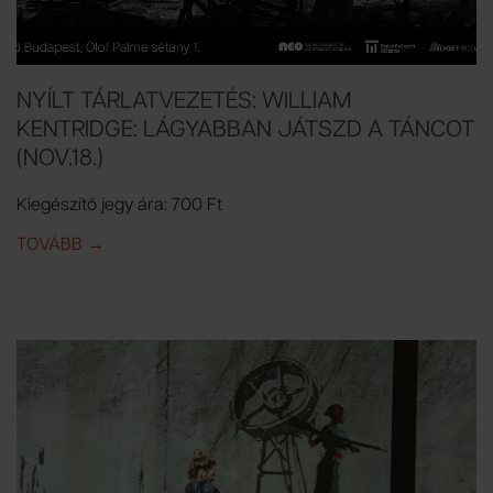
NYÍLT TÁRLATVEZETÉS: WILLIAM
KENTRIDGE: LÁGYABBAN JÁTSZD A TÁNCOT
(NOV.18.)
Kiegészítő jegy ára: 700 Ft
TOVÁBB
IDE: NYÍLT TÁRLATVEZETÉS: WILLIAM KENTRIDGE: 
→