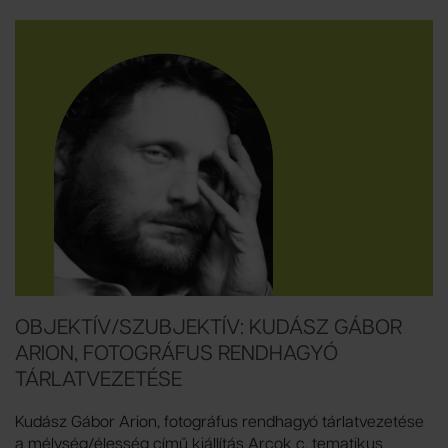
OBJEKTÍV/SZUBJEKTÍV: KUDÁSZ GÁBOR
ARION, FOTOGRÁFUS RENDHAGYÓ
TÁRLATVEZETÉSE
Kudász Gábor Arion, fotográfus rendhagyó tárlatvezetése
a mélység/élesség című kiállítás Arcok c. tematikus