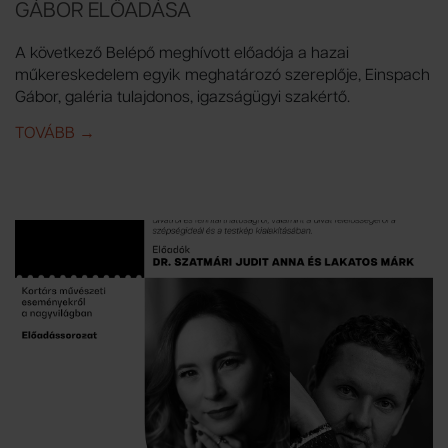
GÁBOR ELŐADÁSA
A következő Belépő meghívott előadója a hazai
műkereskedelem egyik meghatározó szereplője, Einspach
Gábor, galéria tulajdonos, igazságügyi szakértő.
TOVÁBB
IDE: BELÉPŐ | MŰVÉSZET ÉS ÜZLET - EINSPACH G
→