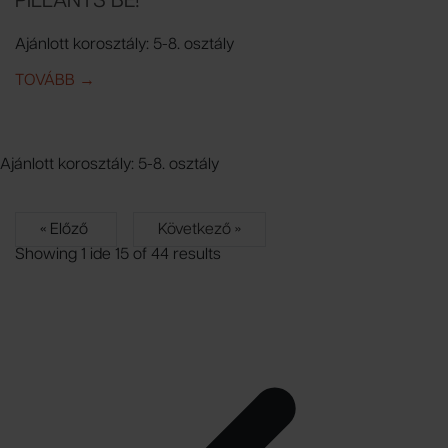
PILLANTS BE!
Ajánlott korosztály: 5-8. osztály
TOVÁBB
IDE: PILLANTS BE!
→
Ajánlott korosztály: 5-8. osztály
« Előző
Következő »
Showing
1
ide
15
of
44
results