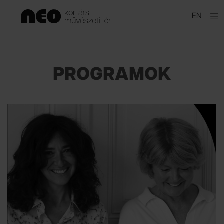
Ugrás
EN
a
tartalomhoz
PROGRAMOK