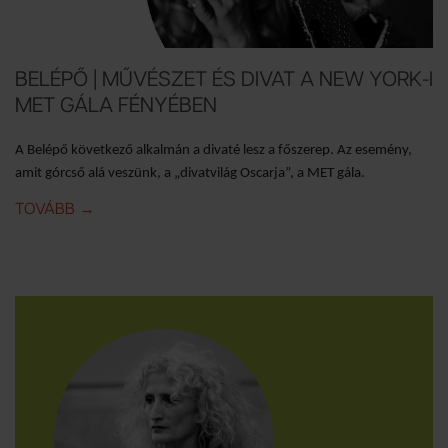
BELÉPŐ | MŰVÉSZET ÉS DIVAT A NEW YORK-I
MET GÁLA FÉNYÉBEN
A Belépő következő alkalmán a divaté lesz a főszerep. Az esemény,
amit górcső alá veszünk, a „divatvilág Oscarja”, a MET gála.
TOVÁBB
IDE: BELÉPŐ | MŰVÉSZET ÉS DIVAT A NEW YORK-I
→