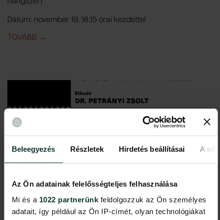
hangszer)
Dátum: november 19. 18:15 órai kezdettel
TOVÁBB
IDE: TRADICIONÁLIS AFRIKAI ZENE SAID TICHITI
→
Beleegyezés
Részletek
Hirdetés beállításai
A süti
Az Ön adatainak felelősségteljes felhasználása
Mi és a
1022 partnerünk
feldolgozzuk az Ön személyes
adatait, így például az Ön IP-címét, olyan technológiákat