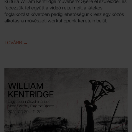
kultúra William Kentridge művében? Gyere el szüleiddel, és
fedezzük fel együtt a videó rejtelmeit, a játékos
foglalkozást követően pedig lehetőségünk lesz egy közös
alkotásra művészeti workshopunk keretein belül.
TOVÁBB
IDE: AZ ÁRNYVADÁSZAT AFRIKÁBAN – JÁTÉKOS F
→