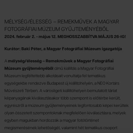
MÉLYSÉG/ÉLESSÉG – REMEKMŰVEK A MAGYAR
FOTOGRÁFIAI MÚZEUM GYŰJTEMÉNYÉBŐL
2024. február 2. - május 12. MEGHOSSZABBÍTVA MÁJUS 26-IG!
Kurátor: Baki Péter, a Magyar Fotográfiai Múzeum igazgatója
A
mélység/élesség – Remekművek a Magyar Fotográfiai
Múzeum gyűjteményéből
című kiállítás a Magyar Fotográfiai
Múzeum legféltettebb alkotásait vonultatja fel tematikus
egységekbe rendezve Budapest új kiállítóhelyén, a NEO Kortárs
Művészeti Térben. A városligeti kiállítóhelyen bemutatott tárlat
képanyagának kiválasztásakor több szempont is előtérbe került,
egyrészről a múzeum gyűjteményeinek legfontosabb képei kerültek
olyan összetett szempontoknak megfelelően kiválasztásra, melyek
egyben magukban hordozzák a magyar fotótörténet
megismerésének lehetőségét, valamint hét tematikus csoport