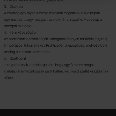
komfortosabbá teszik a fényképezést.
3. Zoetróp
A zoetróp egy olyan eszköz, melynek forgatásával álló képek
egymásutánja egy mozgást, cselekményt rajzol ki. A zoetróp a
mozgófilm elődje.
4. Fényképezőgép
Az állomáson kipróbálhatják a látogatók, hogyan működik egy régi,
filmbefűzős, tükörreflexes Praktica fényképezőgép, melyet a Café
Analóg biztosított számunkra.
5. Szelfipont
Látogatóinknak lehetősége van, hogy egy 3 méter magas
krétatáblára megalkossák saját hátterüket, majd szelfit készítsenek
előtte.