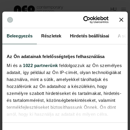
Skip
HU
to
main
content
Beleegyezés
Részletek
Hirdetés beállításai
A süti
Az Ön adatainak felelősségteljes felhasználása
Mi és a
1022 partnerünk
feldolgozzuk az Ön személyes
adatait, így például az Ön IP-címét, olyan technológiákat
használva, mint a sütik, amelyekkel tárolhatjuk és
hozzáférünk az Ön adataihoz a készülékén, hogy
személyre szabott hirdetéseket és tartalmakat, hirdetés-
és tartalommérést, közönségbetekintéseket, valamint
termékfejlesztéseket biztosíthassunk Önnek. Ön dönt
arról, hogy ki használja az adatait és milyen célra.
Ha engedélyezi, a következőt is meg szeretnénk tenni: