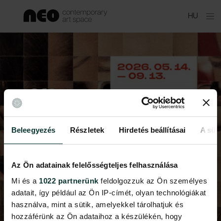
Skip
HU
to
main
content
Beleegyezés
Részletek
Hirdetés beállításai
A süti
Az Ön adatainak felelősségteljes felhasználása
Mi és a
1022 partnerünk
feldolgozzuk az Ön személyes
adatait, így például az Ön IP-címét, olyan technológiákat
használva, mint a sütik, amelyekkel tárolhatjuk és
hozzáférünk az Ön adataihoz a készülékén, hogy