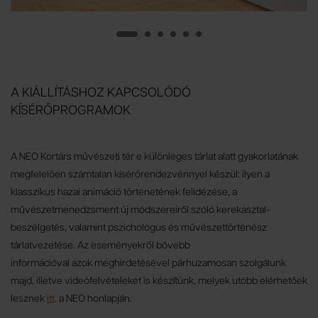
A KIÁLLÍTÁSHOZ KAPCSOLÓDÓ
KÍSÉRŐPROGRAMOK
A NEO Kortárs művészeti tér e különleges tárlat alatt gyakorlatának
megfelelően számtalan kísérőrendezvénnyel készül: ilyen a
klasszikus hazai animáció történetének felidézése, a
művészetmenedzsment új módszereiről szóló kerekasztal-
beszélgetés, valamint pszichológus és művészettörténész
tárlatvezetése. Az eseményekről bővebb
információval azok meghirdetésével párhuzamosan szolgálunk
majd, illetve videófelvételeket is készítünk, melyek utóbb elérhetőek
lesznek
itt,
a NEO honlapján.