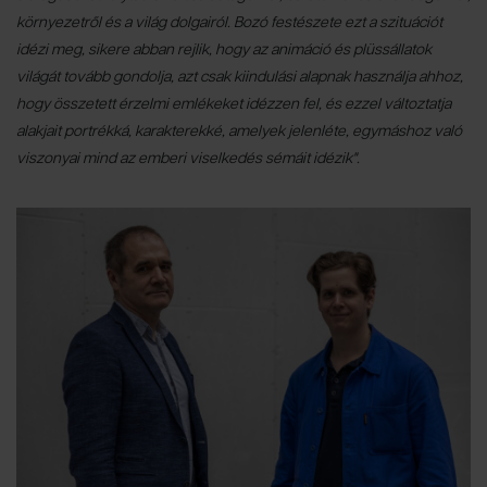
környezetről és a világ dolgairól. Bozó festészete ezt a szituációt
idézi meg, sikere abban rejlik, hogy az animáció és plüssállatok
világát tovább gondolja, azt csak kiindulási alapnak használja ahhoz,
hogy összetett érzelmi emlékeket idézzen fel, és ezzel változtatja
alakjait portrékká, karakterekké, amelyek jelenléte, egymáshoz való
viszonyai mind az emberi viselkedés sémáit idézik".