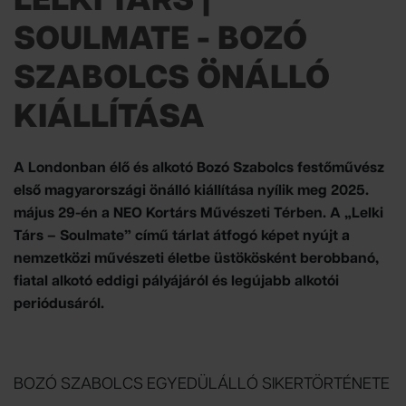
LELKI TÁRS |
SOULMATE - BOZÓ
SZABOLCS ÖNÁLLÓ
KIÁLLÍTÁSA
A Londonban élő és alkotó Bozó Szabolcs festőművész
első magyarországi önálló kiállítása nyílik meg 2025.
május 29-én a NEO Kortárs Művészeti Térben. A „Lelki
Társ – Soulmate” című tárlat átfogó képet nyújt a
nemzetközi művészeti életbe üstökösként berobbanó,
fiatal alkotó eddigi pályájáról és legújabb alkotói
periódusáról.
BOZÓ SZABOLCS EGYEDÜLÁLLÓ SIKERTÖRTÉNETE