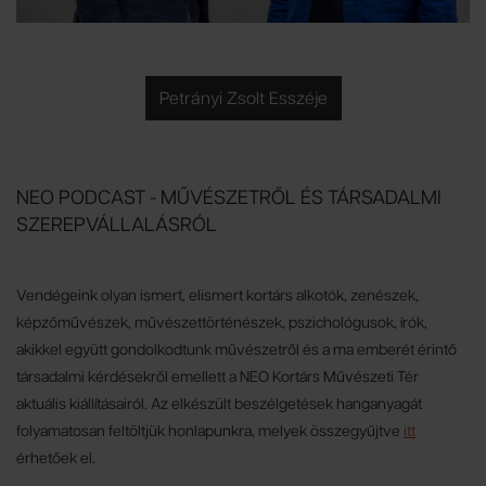
Petrányi Zsolt Esszéje
NEO PODCAST - MŰVÉSZETRŐL ÉS TÁRSADALMI
SZEREPVÁLLALÁSRÓL
Vendégeink olyan ismert, elismert kortárs alkotók, zenészek,
képzőművészek, művészettörténészek, pszichológusok, írók,
akikkel együtt gondolkodtunk művészetről és a ma emberét érintő
társadalmi kérdésekről emellett a NEO Kortárs Művészeti Tér
aktuális kiállításairól. Az elkészült beszélgetések hanganyagát
folyamatosan feltöltjük honlapunkra, melyek összegyűjtve
itt
érhetőek el.