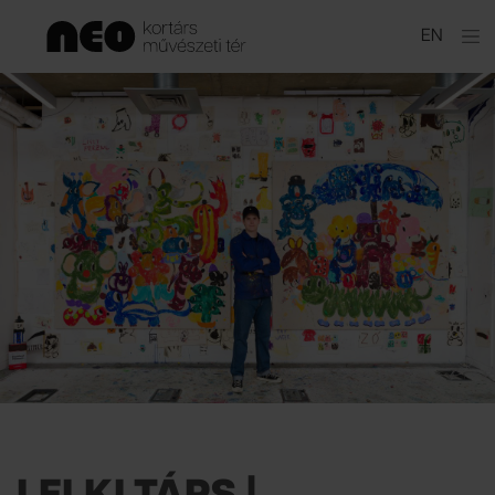
Ugrás
EN
a
tartalomhoz