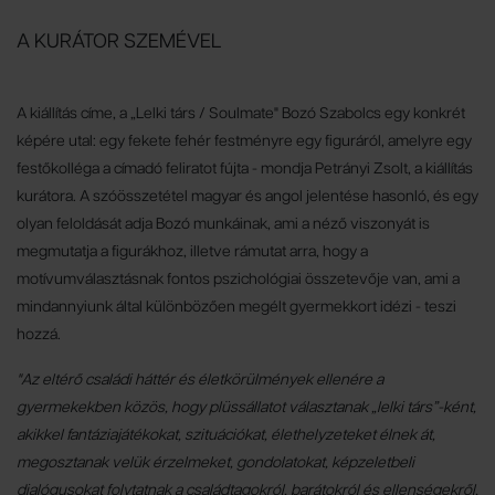
A KURÁTOR SZEMÉVEL
A kiállítás címe, a „Lelki társ / Soulmate" Bozó Szabolcs egy konkrét
képére utal: egy fekete fehér festményre egy figuráról, amelyre egy
festőkolléga a címadó feliratot fújta - mondja Petrányi Zsolt, a kiállítás
kurátora. A szóösszetétel magyar és angol jelentése hasonló, és egy
olyan feloldását adja Bozó munkáinak, ami a néző viszonyát is
megmutatja a figurákhoz, illetve rámutat arra, hogy a
motívumválasztásnak fontos pszichológiai összetevője van, ami a
mindannyiunk által különbözően megélt gyermekkort idézi - teszi
hozzá.
"Az eltérő családi háttér és életkörülmények ellenére a
gyermekekben közös, hogy plüssállatot választanak „lelki társ”-ként,
akikkel fantáziajátékokat, szituációkat, élethelyzeteket élnek át,
megosztanak velük érzelmeket, gondolatokat, képzeletbeli
dialógusokat folytatnak a családtagokról, barátokról és ellenségekről,