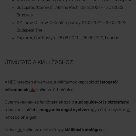
Animated, Q Contemporary. 07.10.2022 — 17.12.2022, Budapest
Busójárás (Carnival), Almine Rech. 09.12.2021 — 15.01.2022,
Brussels
XY_now, Q_now, Q Contemporary. 21.09.2021 — 19.03.2022,
Budapest The
Explorer, Carl Kostyál. 26.08.2021 — 25.09.2021, London
ÚTMUTATÓ A KIÁLLÍTÁSHOZ
A NEO tereiben érvényes, a kiállításhoz kapcsolódó
látogatói
infromációk
ide
kattintva érhetőek el.
Gyermekeknek és felnőtteknek szóló
audioguide-ot is biztosítunk
a tárlathoz, utóbbit
magyar és angol nyelven
egyaránt, melyekbe
itt
lehet belehallgatni.
Illetve
ide
kattintva elérhető egy
kiállítási katalógus
is.