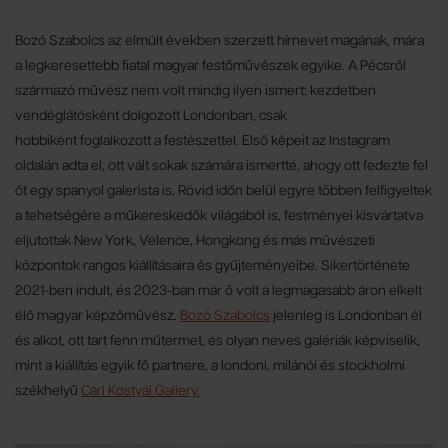
Bozó Szabolcs az elmúlt években szerzett hírnevet magának, mára
a legkeresettebb fiatal magyar festőművészek egyike. A Pécsről
származó művész nem volt mindig ilyen ismert: kezdetben
vendéglátósként dolgozott Londonban, csak
hobbiként foglalkozott a festészettel. Első képeit az Instagram
oldalán adta el, ott vált sokak számára ismertté, ahogy ott fedezte fel
őt egy spanyol galerista is. Rövid időn belül egyre többen felfigyeltek
a tehetségére a műkereskedők világából is, festményei kisvártatva
eljutottak New York, Velence, Hongkong és más művészeti
központok rangos kiállításaira és gyűjteményeibe. Sikertörténete
2021-ben indult, és 2023-ban már ő volt a legmagasabb áron elkelt
élő magyar képzőművész.
Bozó Szabolcs
jelenleg is Londonban él
és alkot, ott tart fenn műtermet, és olyan neves galériák képviselik,
mint a kiállítás egyik fő partnere, a londoni, milánói és stockholmi
székhelyű
Carl Kostyál Gallery.